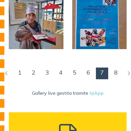
1
2
3
4
5
6
7
8
Gallery live gestita tramite
tpApp